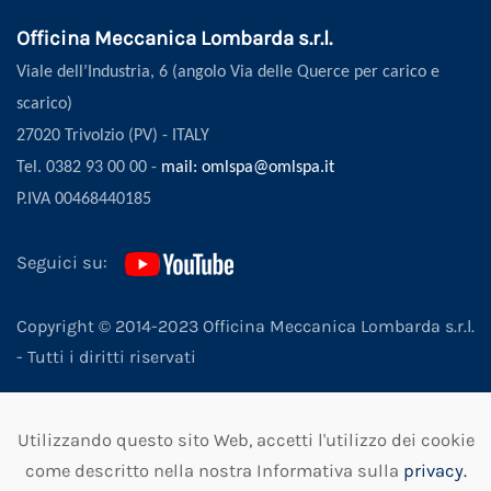
Officina Meccanica Lombarda s.r.l.
Viale dell’Industria, 6 (angolo Via delle Querce per carico e
scarico)
27020 Trivolzio (PV) - ITALY
Tel. 0382 93 00 00 -
mail: omlspa@omlspa.it
P.IVA 00468440185
Seguici su:
Copyright © 2014-2023 Officina Meccanica Lombarda s.r.l.
- Tutti i diritti riservati
|
Privacy
|
Note Legali
|
Cookies Policy
|
Whistleblowing
Utilizzando questo sito Web, accetti l'utilizzo dei cookie
|
come descritto nella nostra Informativa sulla
privacy.